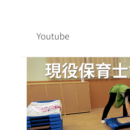
内
HOME
容
を
ス
Youtube
キ
ッ
プ
現
役
保
育
士
さ
ん
に
聞