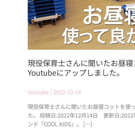
い
た
お
昼
寝
コ
ッ
現役保育士さんに聞いたお昼寝
ト
Youtubeにアップしました。
を
使
Youtube
/
2022-12-14
っ
て
現役保育士さんに聞いたお昼寝コットを使って
良
た。 投稿日:2022年12月14日 更新日:2
か
ンド『COOL KIDS』。 […]
っ