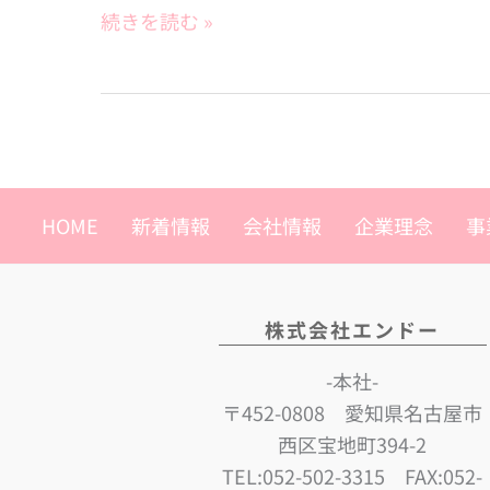
た
続きを読む »
と
こ
ろ
を
Youtube
に
HOME
新着情報
会社情報
企業理念
事
ア
ッ
プ
し
株式会社エンドー
ま
-本社-
し
〒452-0808 愛知県名古屋市
た。
西区宝地町394-2
TEL:052-502-3315 FAX:052-