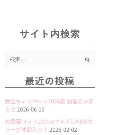
報
アクセス
採用情報
お問い合わせ
法人のお客様へ
I
I
c
n
サイト内検索
o
s
n
t
-
a
検
y
g
o
r
索
最近の投稿
u
a
対
t
m
象
u
受注キャンペーン2026夏 開催のお知
:
b
らせ
2026-06-19
e
お昼寝コット100cmサイズにNEWカ
ラーが仲間入り！
2026-02-02