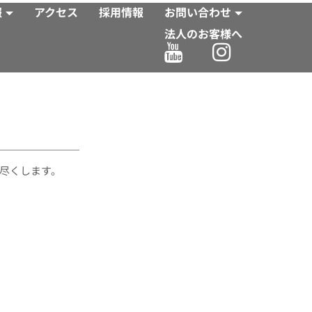
報
アクセス
採用情報
お問い合わせ
法人のお客様へ
I
I
c
n
o
s
n
t
-
a
y
g
o
r
尽くします。
u
a
t
m
u
b
e