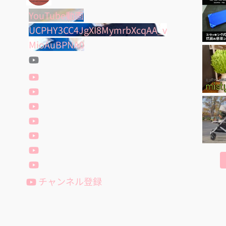
YouTube動画
UCPHY3CC4JgXI8MymrbXcqAA_v
MioAuBPNA0
チャンネル登録