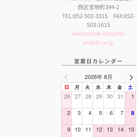
西区宝地町394-2
TEL:052-502-3315 FAX:052-
503-1615
mail:endoh-info@kk-
endoh.co.jp
営業日カレンダー
2026年 8月
日
月
火
水
木
金
土
26
27
28
29
30
31
1
2
3
4
5
6
7
8
9
10
11
12
13
14
15